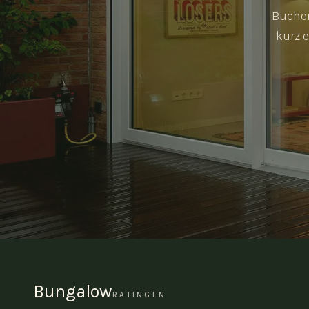
Buchen
kurz 
Bungalow
RATINGEN