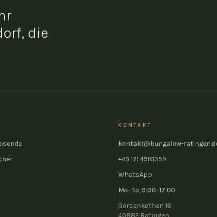
hr
orf, die
KONTAKT
eisende
kontakt@bungalow-ratingen.d
cher
+49 171 4981359
WhatsApp
Mo–So, 9:00–17:00
Görsenkothen 18
40882
Ratingen